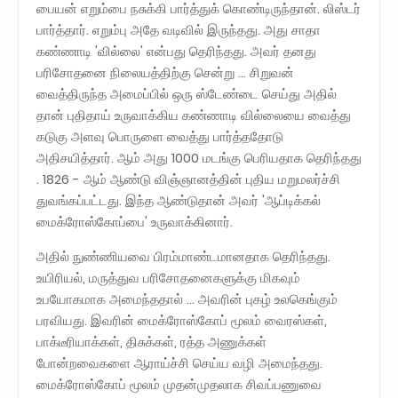
பையன் எறும்பை நசுக்கி பார்த்துக் கொண்டிருந்தான். லிஸ்டர்
பார்த்தார். எறும்பு அதே வடிவில் இருந்தது. அது சாதா
கண்ணாடி 'வில்லை' என்பது தெரிந்தது. அவர் தனது
பரிசோதனை நிலையத்திற்கு சென்று ... சிறுவன்
வைத்திருந்த அமைப்பில் ஒரு ஸ்டேண்டை செய்து அதில்
தான் புதிதாய் உருவாக்கிய கண்ணாடி வில்லையை வைத்து
கடுகு அளவு பொருளை வைத்து பார்த்ததோடு
அதிசயித்தார். ஆம் அது 1000 மடங்கு பெரியதாக தெரிந்தது
. 1826 - ஆம் ஆண்டு விஞ்ஞானத்தின் புதிய மறுமலர்ச்சி
துவங்கப்பட்டது. இந்த ஆண்டுதான் அவர் 'ஆப்டிக்கல்
மைக்ரோஸ்கோப்பை' உருவாக்கினார்.
அதில் நுண்ணியவை பிரம்மாண்டமானதாக தெரிந்தது.
உயிரியல், மருத்துவ பரிசோதனைகளுக்கு மிகவும்
உபயோகமாக அமைந்ததால் ... அவரின் புகழ் உலகெங்கும்
பரவியது. இவரின் மைக்ரோஸ்கோப் மூலம் வைரஸ்கள்,
பாக்டீரியாக்கள், திசுக்கள், ரத்த அணுக்கள்
போன்றவைகளை ஆராய்ச்சி செய்ய வழி அமைந்தது.
மைக்ரோஸ்கோப் மூலம் முதன்முதலாக சிவப்பணுவை