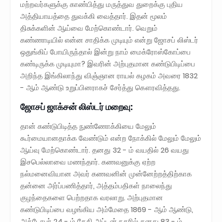
மற்றவர்களுக்கு காண்பித்து மருத்துவ துறைக்கு புதிய
அத்தியாயத்தை துவக்கி வைத்தார். இதன் மூலம்
திசுக்களின் ஆய்வை மேற்கொண்டார். வெறும்
கண்ணாடியில் என்ன சாதிக்க முடியும் என்று ஜோசப் லிஸ்டர்
ஒதுங்கிப் போயிருந்தால் இன்று நாம் மைக்ரோஸ்கோப்பை
கண்டிருக்க முடியுமா? இவரின் அற்புதமான கண்டுபிடிப்பை
அறிந்த இங்கிலாந்து விஞ்ஞான ராயல் கழகம் அவரை 1832
- ஆம் ஆண்டு உறுப்பினராகச் சேர்த்து கௌரவித்தது.
ஜோசப் ஜாக்சன் லிஸ்டர் மறைவு:
தான் கண்டுபிடித்த நுண்ணோக்கியை மேலும்
கூர்மையானதாக்க வேண்டும் என்ற நோக்கில் மேலும் மேலும்
ஆய்வு மேற்கொண்டார். தனது 32 - ம் வயதில் 26 வயது
இசபெல்லாவை மணந்தார். கணவனுக்கு ஏற்ற
நல்மனைவியான அவர் கணவனின் முன்னேற்றத்திற்காக
தன்னை அர்ப்பணித்தார், அத்தம்பதிகள் நாலைந்து
குழந்தைகளை பெற்றதாக வரலாறு. அற்புதமான
கண்டுபிடிப்பை வழங்கிய அம்மேதை 1869 - ஆம் ஆண்டு,
அக்டோபர் 24 - ம் தேதி அப்டன் நகரில் தனது 83 - ம்