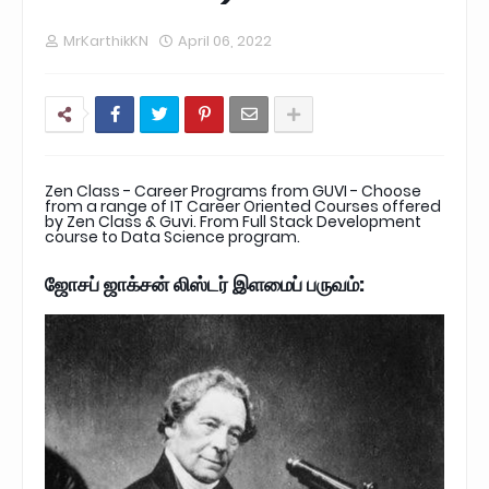
MrKarthikKN
April 06, 2022
Zen Class - Career Programs from GUVI - Choose
from a range of IT Career Oriented Courses offered
by Zen Class & Guvi. From Full Stack Development
course to Data Science program.
ஜோசப் ஜாக்சன் லிஸ்டர் இளமைப் பருவம்: