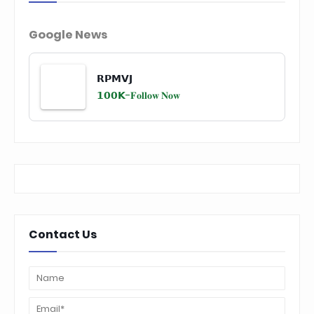
Google News
𝗥𝗣𝗠𝗩𝗝
𝟭𝟬𝟬𝗞-
𝐅𝐨𝐥𝐥𝐨𝐰 𝐍𝐨𝐰
Contact Us