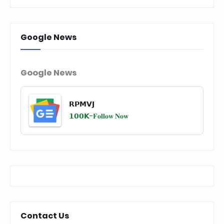
Google News
Google News
𝗥𝗣𝗠𝗩𝗝
𝟭𝟬𝟬𝗞-
𝐅𝐨𝐥𝐥𝐨𝐰 𝐍𝐨𝐰
Contact Us