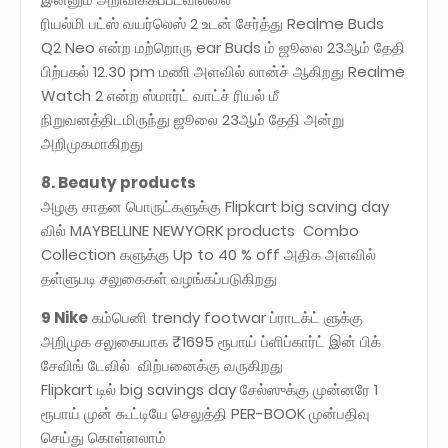
ரியல்மி பட்ஸ் வயர்லெஸ் 2 உடன் சேர்த்து Realme Buds
Q2 Neo என்ற மற்றொரு ear Buds ம் ஜூலை 23ஆம் தேதி
பிற்பகல் 12.30 pm மணி அளவில் லான்ச் ஆகிறது Realme
Watch 2 என்ற ஸ்மார்ட் வாட்ச் ரியல் மீ
நிறுவனத்திடமிருந்து ஜூலை 23ஆம் தேதி அன்று
அறிமுகமாகிறது
8. Beauty products
அழகு சாதன பொருட்களுக்கு Flipkart big saving day
வில் MAYBELLINE NEWYORK products Combo
Collection களுக்கு Up to 40 % off அதிக அளவில்
தள்ளுபடி சலுகைகள் வழங்கப்படுகிறது
9 Nike
கம்பெனி trendy footwar ப்ராடக்ட் ளுக்கு
அறிமுக சலுகையாக ₹1695 ரூபாய் ப்ளிப்கார்ட் இன் பிக்
சேவிங் டேவில் விற்பனைக்கு வருகிறது
Flipkart டில் big savings day சேல்ஸுக்கு முன்னரே 1
ரூபாய் முன் கூட்டியே செலுத்தி PER-BOOK முன்பதிவு
செய்து கொள்ளலாம்