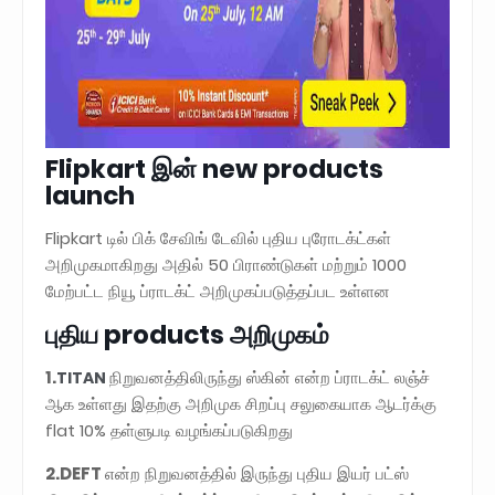
Flipkart இன் new products
launch
Flipkart டில் பிக் சேவிங் டேவில் புதிய புரோடக்ட்கள்
அறிமுகமாகிறது அதில் 50 பிராண்டுகள் மற்றும் 1000
மேற்பட்ட நியூ ப்ராடக்ட் அறிமுகப்படுத்தப்பட உள்ளன
புதிய products அறிமுகம்
1.
நிறுவனத்திலிருந்து ஸ்கின் என்ற ப்ராடக்ட் லஞ்ச்
TITAN
ஆக உள்ளது இதற்கு அறிமுக சிறப்பு சலுகையாக ஆடர்க்கு
flat 10% தள்ளுபடி வழங்கப்படுகிறது
2.DEFT
என்ற நிறுவனத்தில் இருந்து புதிய இயர் பட்ஸ்