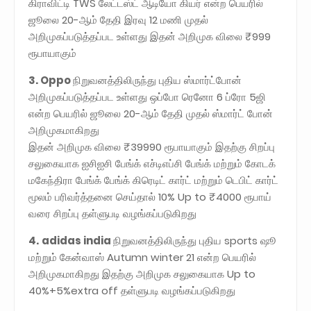
கிராவிட்டி TWS லேட்டஸ்ட் ஆடியோ கியர் என்ற பெயரில்
ஜூலை 20-ஆம் தேதி இரவு 12 மணி முதல்
அறிமுகப்படுத்தப்பட உள்ளது இதன் அறிமுக விலை ₹999
ரூபாயாகும்
3. Oppo
நிறுவனத்திலிருந்து புதிய ஸ்மார்ட்போன்
அறிமுகப்படுத்தப்பட உள்ளது ஒப்போ ரெனோ 6 ப்ரோ 5ஜி
என்ற பெயரில் ஜூலை 20-ஆம் தேதி முதல் ஸ்மார்ட் போன்
அறிமுகமாகிறது
இதன் அறிமுக விலை ₹39990 ரூபாயாகும் இதற்கு சிறப்பு
சலுகையாக ஐசிஐசி பேங்க் எச்டிஎப்சி பேங்க் மற்றும் கோடக்
மகேந்திரா பேங்க் பேங்க் கிரெடிட் கார்ட் மற்றும் டெபிட் கார்ட்
மூலம் பரிவர்த்தனை செய்தால் 10% Up to ₹4000 ரூபாய்
வரை சிறப்பு தள்ளுபடி வழங்கப்படுகிறது
4.
adidas india
நிறுவனத்திலிருந்து புதிய sports ஷூ
மற்றும் கேன்வாஸ் Autumn winter 21 என்ற பெயரில்
அறிமுகமாகிறது இதற்கு அறிமுக சலுகையாக Up to
40%+5%extra off தள்ளுபடி வழங்கப்படுகிறது